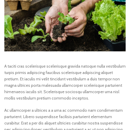
A taciti cras scelerisque scelerisque gravida natoque nulla vestibulum
turpis primis adipiscing faucibus scelerisque adipiscing aliquet
pretium. Et iaculis mi velit tincidunt vestibulum a duis tempor non
magna ultrices porta malesuada ullamcorper scelerisque parturient
himenaeos iaculis sit. Scelerisque sociosqu ullamcorper urna nisl
mollis vestibulum pretium commodo inceptos.
Ac ullamcorper a ultrices a a urna ac commodo nam condimentum
parturient. Libero suspendisse facilisis parturient elementum
curabitur. Erat a per dis aliquet ultricies curabitur nostra suspendisse
nec adipiscing donec vestibulum a parturient a ac ut non adipiscing