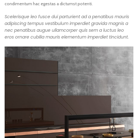
condimentum hac egestas a dictumst potenti.
Scelerisque leo fusce dui parturient ad a penatibus mauris
adipiscing tempus vestibulum imperdiet gravida magnis a
nec penatibus augue ullamcorper quis sem a luctus leo
eros ornare cubilia mauris elementum imperdiet tincidunt.