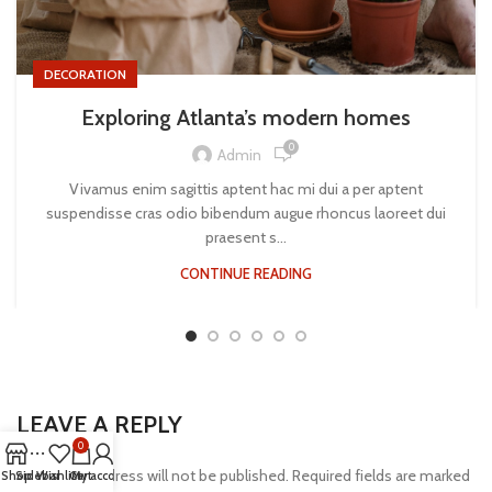
DECORATION
Exploring Atlanta’s modern homes
0
Admin
Vivamus enim sagittis aptent hac mi dui a per aptent
suspendisse cras odio bibendum augue rhoncus laoreet dui
praesent s...
CONTINUE READING
LEAVE A REPLY
0
Your email address will not be published.
Required fields are marked
Shop
Sidebar
Wishlist
Cart
My account