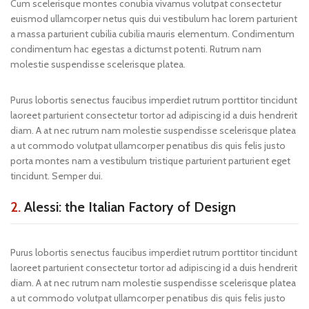
Cum scelerisque montes conubia vivamus volutpat consectetur
euismod ullamcorper netus quis dui vestibulum hac lorem parturient
a massa parturient cubilia cubilia mauris elementum. Condimentum
condimentum hac egestas a dictumst potenti. Rutrum nam
molestie suspendisse scelerisque platea.
Purus lobortis senectus faucibus imperdiet rutrum porttitor tincidunt
laoreet parturient consectetur tortor ad adipiscing id a duis hendrerit
diam. A at nec rutrum nam molestie suspendisse scelerisque platea
a ut commodo volutpat ullamcorper penatibus dis quis felis justo
porta montes nam a vestibulum tristique parturient parturient eget
tincidunt. Semper dui.
2.
Alessi: the Italian Factory of Design
Purus lobortis senectus faucibus imperdiet rutrum porttitor tincidunt
laoreet parturient consectetur tortor ad adipiscing id a duis hendrerit
diam. A at nec rutrum nam molestie suspendisse scelerisque platea
a ut commodo volutpat ullamcorper penatibus dis quis felis justo