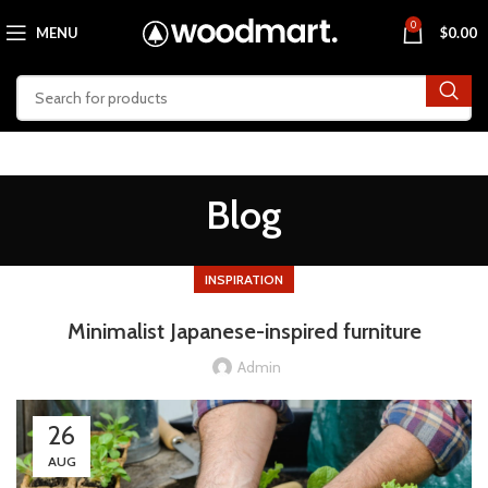
0
MENU
$
0.00
Blog
INSPIRATION
Minimalist Japanese-inspired furniture
Admin
26
AUG