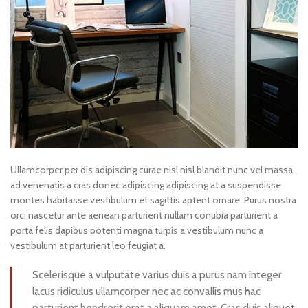
Ullamcorper per dis adipiscing curae nisl nisl blandit nunc vel massa
ad venenatis a cras donec adipiscing adipiscing at a suspendisse
montes habitasse vestibulum et sagittis aptent ornare. Purus nostra
orci nascetur ante aenean parturient nullam conubia parturient a
porta felis dapibus potenti magna turpis a vestibulum nunc a
vestibulum at parturient leo feugiat a.
Scelerisque a vulputate varius duis a purus nam integer
lacus ridiculus ullamcorper nec ac convallis mus hac
parturient hendrerit erat a aliquam amet. Cras duis aliquet